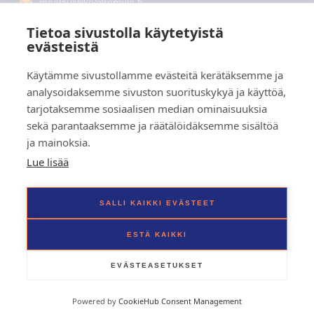
maalausliike@remula.fi
040 901 2051
Tietoa sivustolla käytetyistä
evästeistä
Käytämme sivustollamme evästeitä kerätäksemme ja
Palvelut
analysoidaksemme sivuston suorituskykyä ja käyttöä,
Julkisivusaneeraus
Ulkomaalaukset
tarjotaksemme sosiaalisen median ominaisuuksia
Maalaus ja tapetointi
sekä parantaaksemme ja räätälöidäksemme sisältöä
Lattiapinnoitukset
ja mainoksia.
Huoneistoremontit
Lue lisää
Pikalinkit
Etusivu
SALLI KAIKKI EVÄSTEET
Galleria
Yhteystiedot
ESTÄ KAIKKI
EVÄSTEASETUKSET
Copyright © 2025 Maalausliike Remula Oy, Kaikki oikeudet pidätetään. Powered by
Joowa.
Tietosuojaseloste
Powered by
CookieHub Consent Management